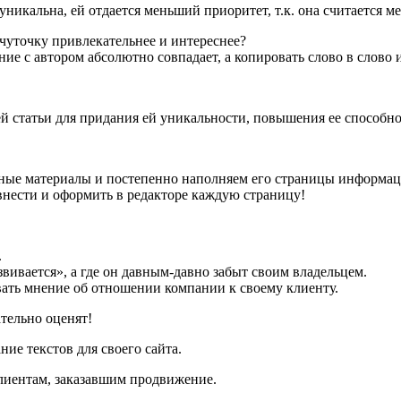
икальна, ей отдается меньший приоритет, т.к. она считается ме
ь чуточку привлекательнее и интереснее?
ие с автором абсолютно совпадает, а копировать слово в слово и
 статьи для придания ей уникальности, повышения ее способнос
сные материалы и постепенно наполняем его страницы информац
внести и оформить в редакторе каждую страницу!
.
звивается», а где он давным-давно забыт своим владельцем.
ать мнение об отношении компании к своему клиенту.
тельно оценят!
ние текстов для своего сайта.
лиентам, заказавшим продвижение.